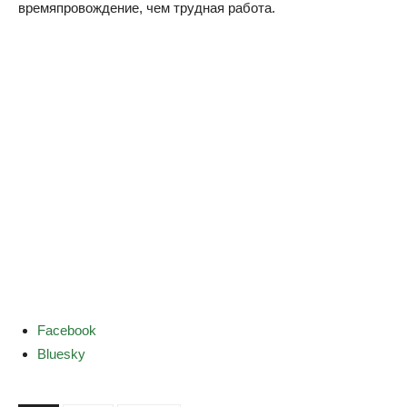
времяпровождение, чем трудная работа.
S
Facebook
h
Bluesky
a
r