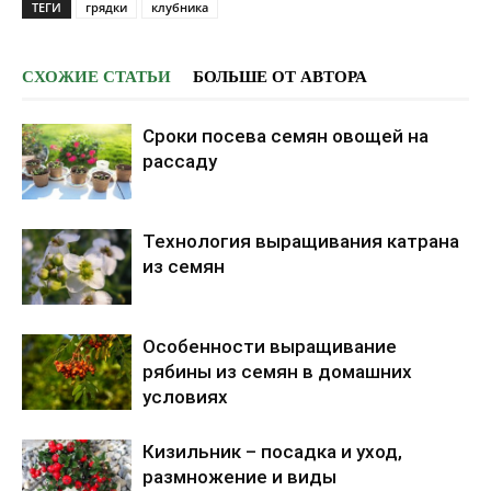
ТЕГИ
грядки
клубника
e
t
h
СХОЖИЕ СТАТЬИ
БОЛЬШЕ ОТ АВТОРА
e
p
Сроки посева семян овощей на
o
рассаду
s
t
Технология выращивания катрана
"
из семян
Г
р
я
Особенности выращивание
д
рябины из семян в домашних
к
условиях
а
-
Кизильник – посадка и уход,
п
размножение и виды