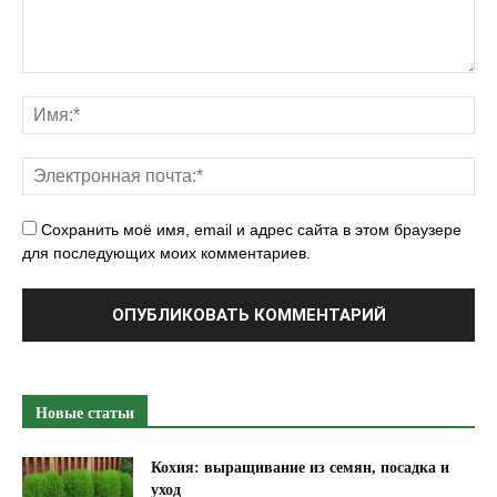
и
–
ч
т
о
э
т
о
Сохранить моё имя, email и адрес сайта в этом браузере
?
для последующих моих комментариев.
"
Новые статьи
Кохия: выращивание из семян, посадка и
уход