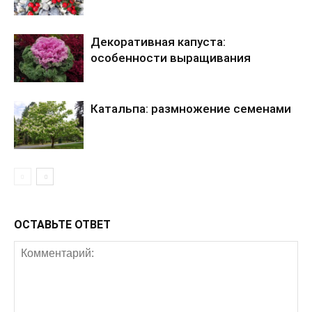
и
р
а
Декоративная капуста:
особенности выращивания
м
и
д
Катальпа: размножение семенами
а
д
л
я
к
л
у
ОСТАВЬТЕ ОТВЕТ
б
н
и
к