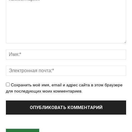
н
и
е
д
л
я
г
р
я
д
о
Сохранить моё имя, email и адрес сайта в этом браузере
к
для последующих моих комментариев.
и
з
п
л
а
с