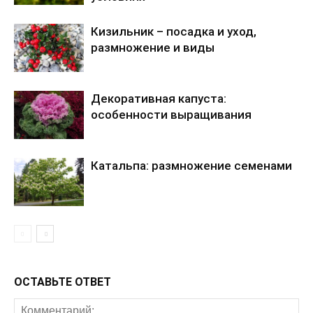
а
я
Кизильник – посадка и уход,
д
размножение и виды
о
с
к
Декоративная капуста:
особенности выращивания
а
и
л
Катальпа: размножение семенами
и
о
г
р
а
ж
д
ОСТАВЬТЕ ОТВЕТ
е