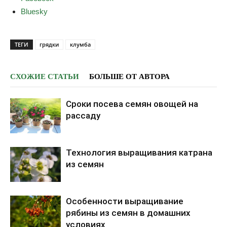
h
Bluesky
a
r
ТЕГИ
грядки
клумба
e
t
h
СХОЖИЕ СТАТЬИ
БОЛЬШЕ ОТ АВТОРА
e
p
Сроки посева семян овощей на
o
рассаду
s
t
Технология выращивания катрана
"
из семян
C
а
д
Особенности выращивание
о
рябины из семян в домашних
в
условиях