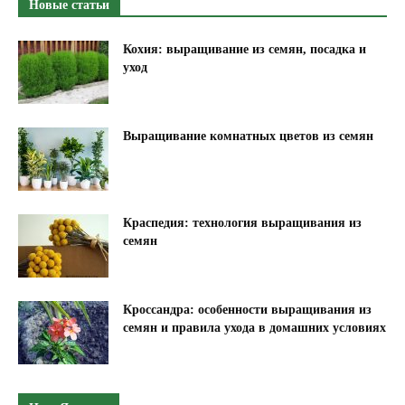
Новые статьи
т
и
Кохия: выращивание из семян, посадка и
к
уход
о
в
Выращивание комнатных цветов из семян
ы
х
п
а
Краспедия: технология выращивания из
н
семян
е
л
е
Кроссандра: особенности выращивания из
й
семян и правила ухода в домашних условиях
"