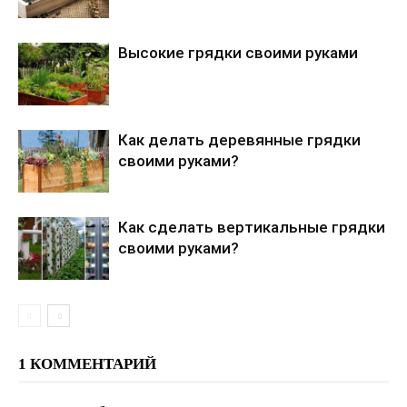
т
и
Высокие грядки своими руками
к
а
л
Как делать деревянные грядки
ь
своими руками?
н
ы
е
Как сделать вертикальные грядки
т
своими руками?
е
п
л
и
ц
1 КОММЕНТАРИЙ
ы
и