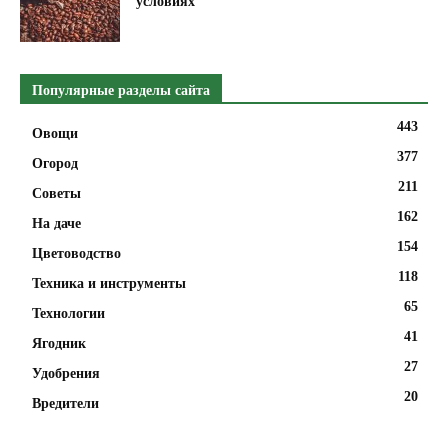
условиях
Популярные разделы сайта
443
Овощи
377
Огород
211
Советы
162
На даче
154
Цветоводство
118
Техника и инструменты
65
Технологии
41
Ягодник
27
Удобрения
20
Вредители