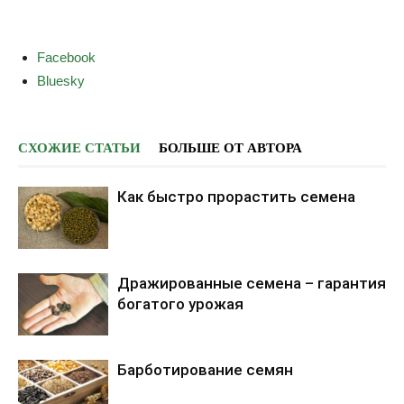
S
Facebook
h
Bluesky
a
r
e
СХОЖИЕ СТАТЬИ
БОЛЬШЕ ОТ АВТОРА
t
h
Как быстро прорастить семена
e
p
o
Дражированные семена – гарантия
s
богатого урожая
t
"
В
Барботирование семян
е
р