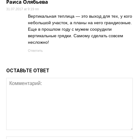
Раиса Олябьева
г
31.07.2017 at 9:19 пп
р
Вертикальная теплица — это выход для тех, у кого
я
небольшой участок, а планы на него грандиозные.
Еще в прошлом году с мужем соорудили
д
вертикальные грядки. Самому сделать совсем
к
несложно!
и
Ответить
—
и
д
ОСТАВЬТЕ ОТВЕТ
е
а
л
д
л
я
м
а