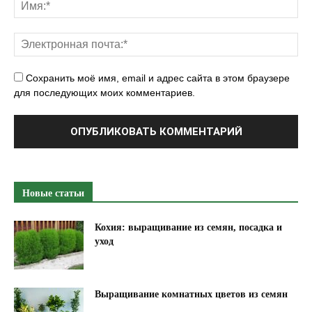
л
е
н
ь
Сохранить моё имя, email и адрес сайта в этом браузере
к
для последующих моих комментариев.
о
г
о
у
ч
а
Новые статьи
с
т
Кохия: выращивание из семян, посадка и
уход
к
а
"
Выращивание комнатных цветов из семян