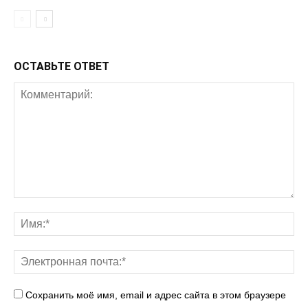
т
ы
—
с
ОСТАВЬТЕ ОТВЕТ
а
м
ы
й
э
к
о
л
о
г
и
ч
Сохранить моё имя, email и адрес сайта в этом браузере
н