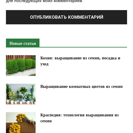
для последующих моих комментариев.
ы
й
с
п
о
с
Новые статьи
о
б
Кохия: выращивание из семян, посадка и
уход
у
л
у
Выращивание комнатных цветов из семян
ч
ш
и
т
Краспедия: технология выращивания из
ь
семян
п