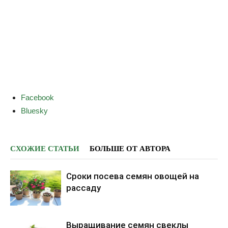
S
Facebook
h
Bluesky
a
r
e
СХОЖИЕ СТАТЬИ
БОЛЬШЕ ОТ АВТОРА
t
h
Сроки посева семян овощей на
e
рассаду
p
o
Выращивание семян свеклы
s