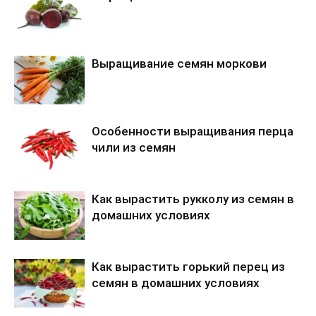
t
"
Р
Выращивание семян моркови
а
с
т
е
Особенности выращивания перца
н
чили из семян
и
я
Как вырастить рукколу из семян в
-
домашних условиях
с
и
д
Как вырастить горький перец из
е
семян в домашних условиях
р
а