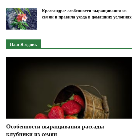
о
ч
Кроссандра: особенности выращивания из
в
семян и правила ухода в домашних условиях
у
в
т
Наш Ягодник
е
п
л
и
ц
е
"
Особенности выращивания рассады
клубники из семян