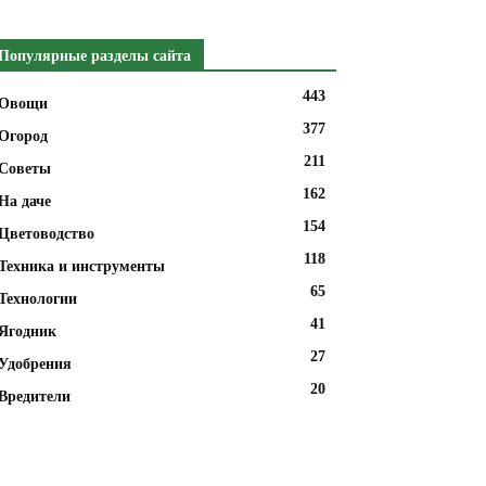
Популярные разделы сайта
443
Овощи
377
Огород
211
Советы
162
На даче
154
Цветоводство
118
Техника и инструменты
65
Технологии
41
Ягодник
27
Удобрения
20
Вредители