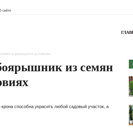
О сайте
одник
ГЛАВ
 семян в домашних условиях
боярышник из семян
овиях
 крона способна украсить любой садовый участок, а