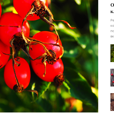
О
к
Ре
ко
по
вк