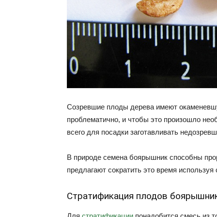
Созревшие плоды дерева имеют окаменевшу
проблематично, и чтобы это произошло нео
всего для посадки заготавливать недозревш
В природе семена боярышник способны прор
предлагают сократить это время используя
Стратификация плодов боярышни
Для
стратификации
понадобится смесь из т