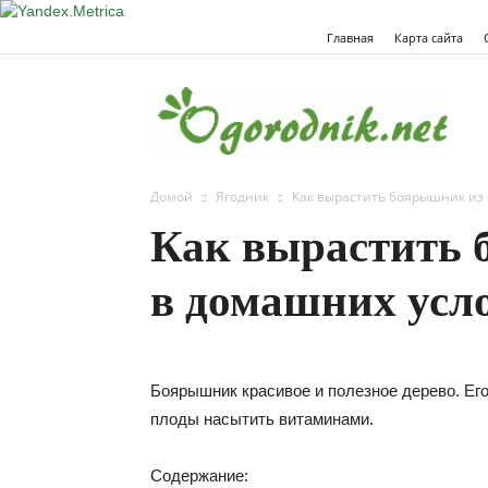
Главная
Карта сайта
Огор
Домой
Ягодник
Как вырастить боярышник из
Как вырастить 
в домашних усл
Боярышник красивое и полезное дерево. Его
плоды насытить витаминами.
Содержание: