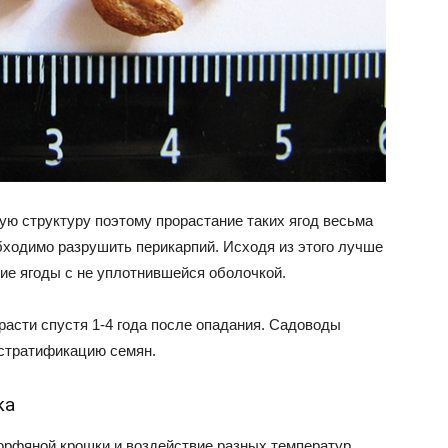
ю структуру поэтому прорастание таких ягод весьма
бходимо разрушить перикарпий. Исходя из этого лучше
ие ягоды с не уплотнившейся оболочкой.
асти спустя 1-4 года после опадания. Садоводы
 стратификацию семян.
ка
орфяной крошки и воздействие разных температур.